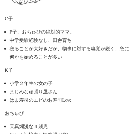
C子
P子、おちゅぴの絶対的ママ。
中学受験経験なし、田舎育ち
寝ることが大好きだが、物事に対する嗅覚が鋭く、急に
何かを始めることが多い
K子
小学２年生の女の子
まじめな頑張り屋さん
はま寿司のエビのお寿司Love
おちゅぴ
天真爛漫な４歳児