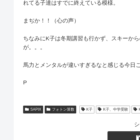
れてる子達はすでに終えている模様。
まぢか！！（心の声）
ちなみにK子は冬期講習も行かず、スキーか
が。。。
馬力とメンタルが違いすぎるなと感じる今日
P
SAPIX
フォトン算数
K子
K子、中学受験
シ