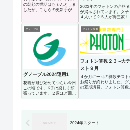
の朝顔の世話はちゃんとしま
2023年のフォトンの合格者
したが、こちらの更新手が回
が掲示されています。女子
りませんでした。毎日あげて
４人いて２５人が御三家！
るパパママたちはすごいな
どうなってるの！？という
と。K子はグノ１６回の講習
らい凄まじいですね。。。
グノーブル
フォトン算数
+フォトン算数の８回？の講
子もここまでではなくても
習もほぼ今日でおしま...
その次くらいの学校が目指
るようになっても...
フォトン算数２３ –大
スト９月
グノーブル2024運用1
４か月に一回の算数テスト
お祭りが終わりました。グ
花粉が飛び始めてつらい今日
の夏期講習、フォトン算数
この頃です。K子は楽しく頑
通常宿題をかいくぐり、昔
張っています。２週ほど回し
テキストを復習するという
てみて、少しパターン化をし
しい戦いが終わりました。
てみようと思いました。月火
果は。。。ダメでしたー４
グノ算理水木グノ国社金土フ
取れたらθ１ですが...
ォトン日国語復習〇（朝）◎
国語漢字◎〇（朝）...
2024年スタート