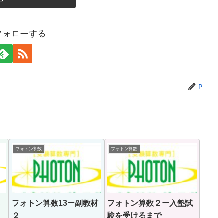
フォローする
P
フォトン算数
フォトン算数
年
フォトン算数13ー副教材
フォトン算数２ー入塾試
２
験を受けるまで