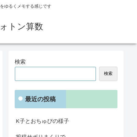
とをゆるくメモする感じです
フォトン算数
検索
検索
最近の投稿
K子とおちゅぴの様子
投稿サボりまくりで。。。