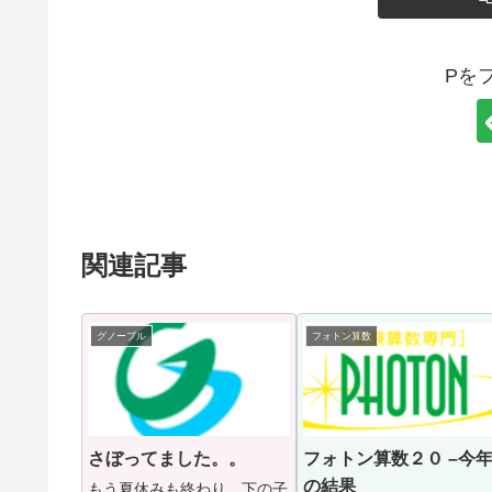
Pを
関連記事
グノーブル
フォトン算数
さぼってました。。
フォトン算数２０ –今
の結果
もう夏休みも終わり。下の子