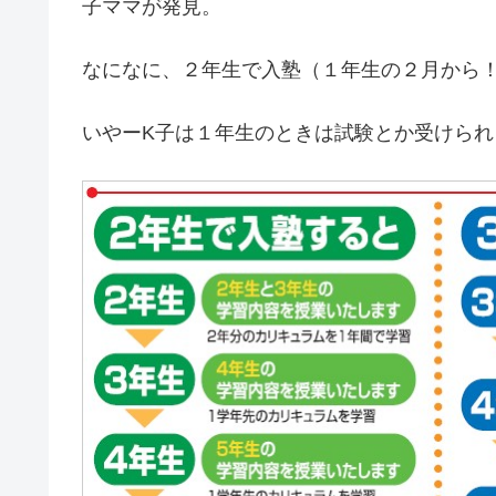
子ママが発見。
なになに、２年生で入塾（１年生の２月から
いやーK子は１年生のときは試験とか受けら