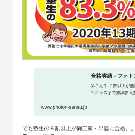
合格実績 - フ
第７期生 半数以上が無
生クラスまで無試験入
www.photon-sansu.jp
でも塾生の８割以上が御三家・早慶に合格。