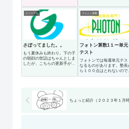
どうなってるの！？というく
で使うらしい教室で受けら
らい凄まじいですね。。。K
るので雰囲気が分かります
子もここまでではなくても、
時間を少々間違え、一番乗
グノーブル
フォトン算数
その次くらいの学校が目指せ
だったので席までついて行
るようになっても...
ました。黒板（ホワ...
さぼってました。。
フォトン算数1１ー単元
テスト
もう夏休みも終わり。下の子
の朝顔の世話はちゃんとしま
フォトンでは毎週単元テス
したが、こちらの更新手が回
なるものがあります。塾長
りませんでした。毎日あげて
ら１００点はとれないので
るパパママたちはすごいな
怒らないで下さいと言われ
と。K子はグノ１６回の講習
ましたが、ほんとにとれな
+フォトン算数の８回？の講
い！水曜日の試験前に単元
習もほぼ今日でおしま...
問題を復習してもぜーんぜ
ん、取れません。まあ、...
ちょっと紹介（２０２３年１月