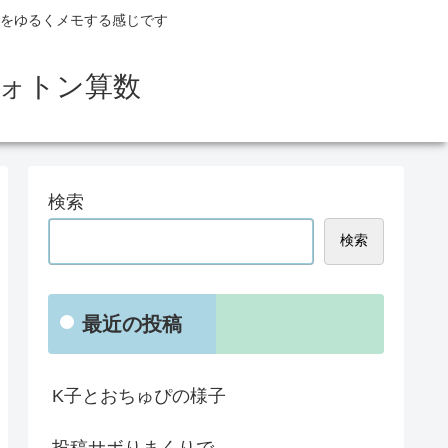
とをゆるくメモする感じです
フォトン算数
検索
検索
最近の投稿
K子とおちゅぴの様子
投稿サボりまくりで。。。