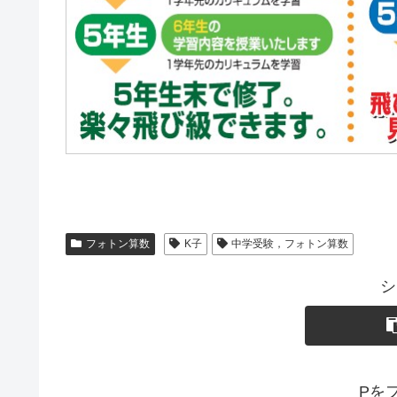
フォトン算数
K子
中学受験，フォトン算数
シ
Pを