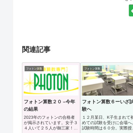
関連記事
フォトン算数
フォトン算数
フォトン算数２０ –今年
フォトン算数６ーいざ
の結果
験へ
2023年のフォトンの合格者
１２月某日、K子生まれて
が掲示されています。女子３
めての試験を受けに会場へ
４人いて２５人が御三家！！
試験時間は６０分。実際授