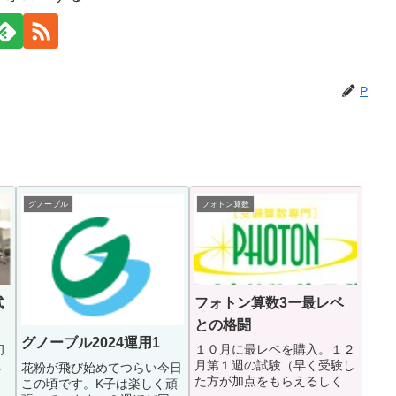
P
グノーブル
フォトン算数
試
フォトン算数3ー最レベ
との格闘
グノーブル2024運用1
初
１０月に最レベを購入。１２
。
月第１週の試験（早く受験し
花粉が飛び始めてつらい今日
業
た方が加点をもらえるしくみ
この頃です。K子は楽しく頑