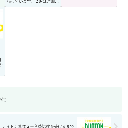
れ
らしい）を考えると、約６０
張っています。２週ほど回し
。
日。最レベの範囲は以下。。
てみて、少しパターン化をし
り
フォトン算数HPより抜粋新2
てみようと思いました。月火
け
～4年生の出題内容について
グノ算理水木グノ国社金土フ
入塾説明会などで...
ォトン日国語復習〇（朝）◎
国語漢字◎〇（朝）...
ト
か
、
て
の
時点）
フォトン算数２ー入塾試験を受けるまで