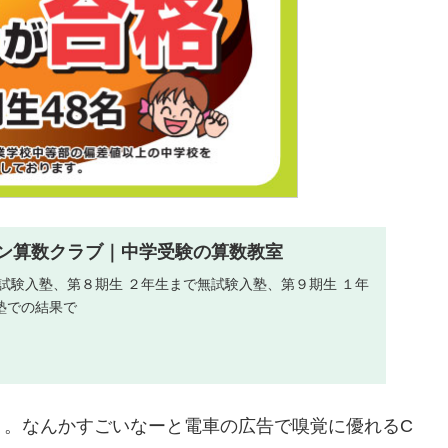
ォトン算数クラブ｜中学受験の算数教室
試験入塾、第８期生 ２年生まで無試験入塾、第９期生 １年
塾での結果で
。。なんかすごいなーと電車の広告で嗅覚に優れるC