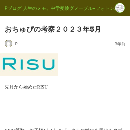
Pブログ 人生のメモ。中学受験グノーブル+フォトン算数
おちゅぴの考察２０２３年5月
P
3年前
先月から始めたRISU