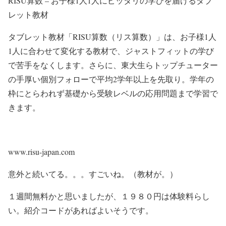
RISU算数 – お子様1人1人にピッタリの学びを届けるタブ
レット教材
タブレット教材「RISU算数（リス算数）」は、お子様1人
1人に合わせて変化する教材で、ジャストフィットの学び
で苦手をなくします。さらに、東大生らトップチューター
の手厚い個別フォローで平均2学年以上を先取り。学年の
枠にとらわれず基礎から受験レベルの応用問題まで学習で
きます。
www.risu-japan.com
意外と続いてる。。。すごいね。（教材が。）
１週間無料かと思いましたが、１９８０円は体験料らし
い。紹介コードがあればよいそうです。