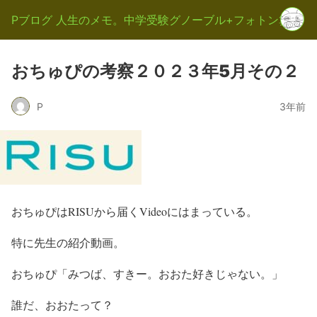
Pブログ 人生のメモ。中学受験グノーブル+フォトン算数
おちゅぴの考察２０２３年5月その２
P
3年前
おちゅぴはRISUから届くVideoにはまっている。
特に先生の紹介動画。
おちゅぴ「みつば、すきー。おおた好きじゃない。」
誰だ、おおたって？